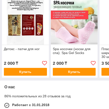
Детокс - патчи для ног
Spa носочки (носки для
Плас
спа). Spa Gel Socks
шари
30 ш
2 000
2 000
3 5
₸
₸
Купить
Купить
О нас
86% положительных из 28 отзывов за год
Работает с 31.01.2018