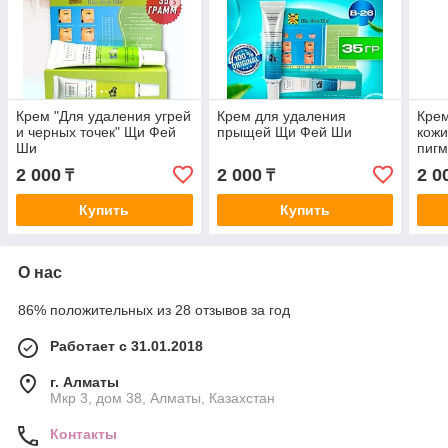
Крем "Для удаления угрей
Крем для удаления
Крем
и черных точек" Щи Фей
прыщей Щи Фей Ши
кожи
Ши
пигм
Ши
2 000
2 000
2 0
₸
₸
Купить
Купить
О нас
86% положительных из 28 отзывов за год
Работает с 31.01.2018
г. Алматы
Мкр 3, дом 38, Алматы, Казахстан
Контакты