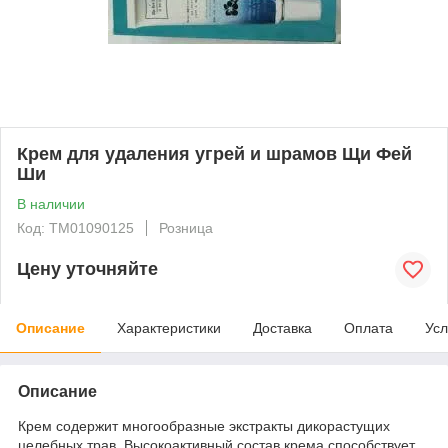
Крем для удаления угрей и шрамов Щи Фей
Ши
В наличии
Код: ТМ01090125
Розница
Цену уточняйте
Описание
Характеристики
Доставка
Оплата
Усл
Описание
Крем содержит многообразные экстракты дикорастущих
целебных трав. Высокоактивный состав крема способствует