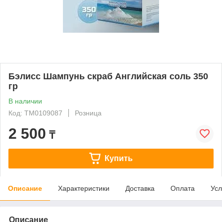
Бэлисс Шампунь скраб Английская соль 350
гр
В наличии
Код: ТМ0109087
Розница
2 500
₸
Купить
Описание
Характеристики
Доставка
Оплата
Усл
Описание