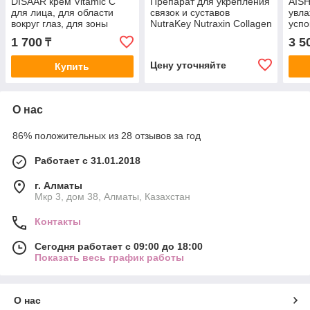
DISAAR крем Vitamic C
Препарат для укрепления
AISH
для лица, для области
связок и суставов
увл
вокруг глаз, для зоны
NutraKey Nutraxin Collagen
усп
декольте 50 г
30 таблеток 350 г
1 700
3 5
₸
Цену уточняйте
Купить
О нас
86% положительных из 28 отзывов за год
Работает с 31.01.2018
г. Алматы
Мкр 3, дом 38, Алматы, Казахстан
Контакты
Сегодня работает с 09:00 до 18:00
Показать весь график работы
О нас