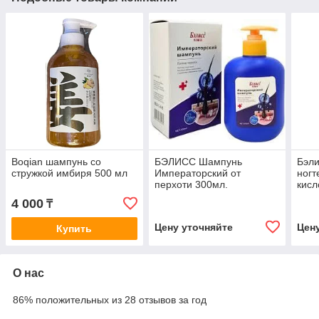
Boqian шампунь со
БЭЛИСС Шампунь
Бэли
стружкой имбиря 500 мл
Императорский от
ногт
перхоти 300мл.
кисл
мл
4 000
₸
Цену уточняйте
Цен
Купить
О нас
86% положительных из 28 отзывов за год