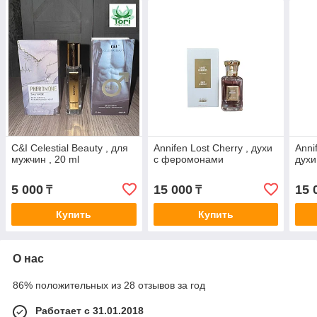
C&I Celestial Beauty , для
Annifen Lost Cherry , духи
Anni
мужчин , 20 ml
с феромонами
дух
5 000
15 000
15 
₸
₸
Купить
Купить
О нас
86% положительных из 28 отзывов за год
Работает с 31.01.2018