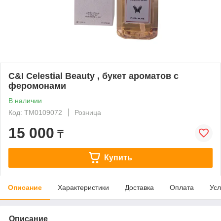
C&I Celestial Beauty , букет ароматов с
феромонами
В наличии
Код: ТМ0109072
Розница
15 000
₸
Купить
Описание
Характеристики
Доставка
Оплата
Усл
Описание