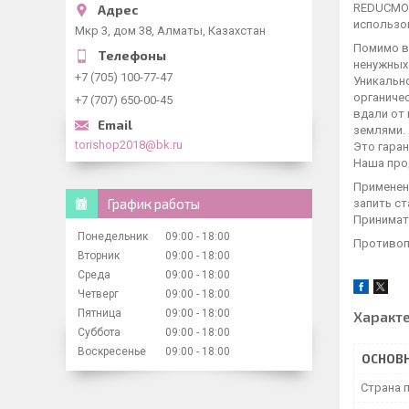
REDUCMOL
использо
Мкр 3, дом 38, Алматы, Казахстан
Помимо в
ненужных
+7 (705) 100-77-47
Уникальн
органиче
+7 (707) 650-00-45
вдали от
землями.
torishop2018@bk.ru
Это гара
Наша про
Применени
График работы
запить с
Принимать
Понедельник
09:00
18:00
Противопо
Вторник
09:00
18:00
Среда
09:00
18:00
Четверг
09:00
18:00
Пятница
09:00
18:00
Характ
Суббота
09:00
18:00
Воскресенье
09:00
18:00
ОСНОВ
Страна 