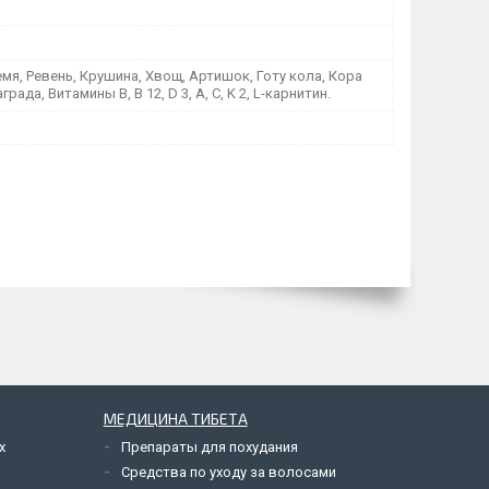
мя, Ревень, Крушина, Хвощ, Артишок, Готу кола, Кора
рада, Витамины B, B 12, D 3, A, C, K 2, L-карнитин.
МЕДИЦИНА ТИБЕТА
х
Препараты для похудания
Средства по уходу за волосами