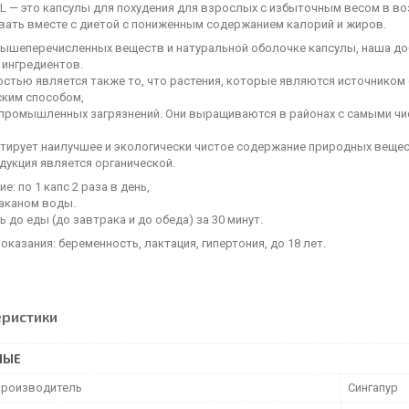
 — это капсулы для похудения для взрослых с избыточным весом в воз
вать вместе с диетой с пониженным содержанием калорий и жиров.
ышеперечисленных веществ и натуральной оболочке капсулы, наша до
 ингредиентов.
остью является также то, что растения, которые являются источнико
ским способом,
 промышленных загрязнений. Они выращиваются в районах с самыми ч
нтирует наилучшее и экологически чистое содержание природных вещес
дукция является органической.
е: по 1 капс 2 раза в день,
таканом воды.
 до еды (до завтрака и до обеда) за 30 минут.
казания: беременность, лактация, гипертония, до 18 лет.
еристики
НЫЕ
производитель
Сингапур