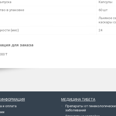
ыпуска
Капсулы
тво в упаковке
60 шт
Льняное се
каскары саг
дности (мес)
24
ация для заказа
000 ₸
Я ИНФОРМАЦИЯ
МЕДИЦИНА ТИБЕТА
а и оплата
Препараты от гинекологически
заболеваний
нии