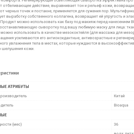
 комфорта. Регенерирующая осветляющая сыворотка эффективна против
т отбеливающее действие, выравнивает тон и рельеф кожи, возвраща
 от черных точек и постакне, применяется для сужения пор. Мультифу
ет выработку собственного коллагена, возвращает ей упругость и эла
Продукт можно использовать как базу под макияж перед нанесением BB
восстанавливающую сыворотку под вашу любимую маску для лица: ткан
 можно использовать в качестве мезококтейля (для массажа для мезор
ащения усиливаются его антиоксидантные, антивозрастные и регенер
ного увлажнения тела в местах, которые нуждаются в высокоэффективн
о шелушения кожи.
еристики
НЫЕ АТРИБУТЫ
производитель
Китай
дитель
Bioaqua
НЫЕ
дности (мес)
36
вода; пит