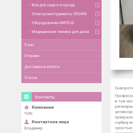
Всё для сада и огорода
Электроинструменты CROWN
Оборудование MATEUS
Медицинская техника для дома
О нас
Отзывы
Доставка и оплата
Статьи
Сыворотка
Професси
Контакты
в том чис
регенера
антивозр
TORI
прекрасн
глубину м
сухостью
Владимир