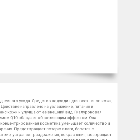
евного ухода. Средство подходит для всех типов кожи,
 Действие направлено на увлажнение, питание и
нс кожи и улучшают ее внешний вид. Гиалуроновая
нзимом Q10 обладает обновляющим эффектом. Она
 концентрированная косметика уменьшает количество и
арения. Предотвращает потерю влаги, борется с
твие, устраняет раздражения, покраснения, возвращает