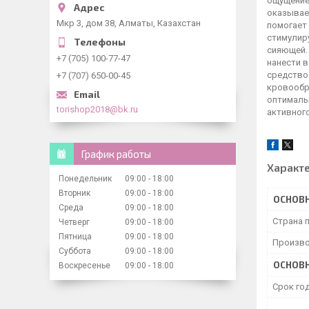
ощущение
оказывае
Мкр 3, дом 38, Алматы, Казахстан
помогает
стимулиру
сияющей. 
+7 (705) 100-77-47
нанести 
средство
+7 (707) 650-00-45
кровообр
оптималь
torishop2018@bk.ru
активног
График работы
Характ
Понедельник
09:00
18:00
Вторник
09:00
18:00
ОСНОВ
Среда
09:00
18:00
Страна 
Четверг
09:00
18:00
Пятница
09:00
18:00
Произво
Суббота
09:00
18:00
ОСНОВ
Воскресенье
09:00
18:00
Срок го