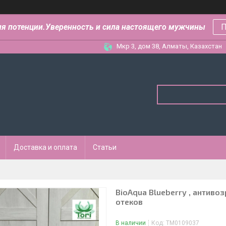
ля потенции.Уверенность и сила настоящего мужчины
П
Мкр 3, дом 38, Алматы, Казахстан
Доставка и оплата
Статьи
BioAqua Blueberry , антив
отеков
В наличии
Код:
ТМ0109037