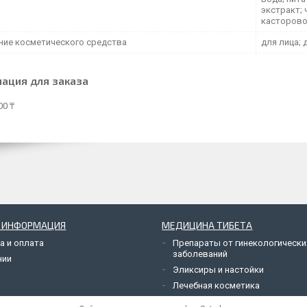
экстракт; 
касторово
ние косметического средства
для лица; 
ация для заказа
00 ₸
Я ИНФОРМАЦИЯ
МЕДИЦИНА ТИБЕТА
а и оплата
Препараты от гинекологически
заболеваний
нии
Эликсиры и настойки
Лечебная косметика