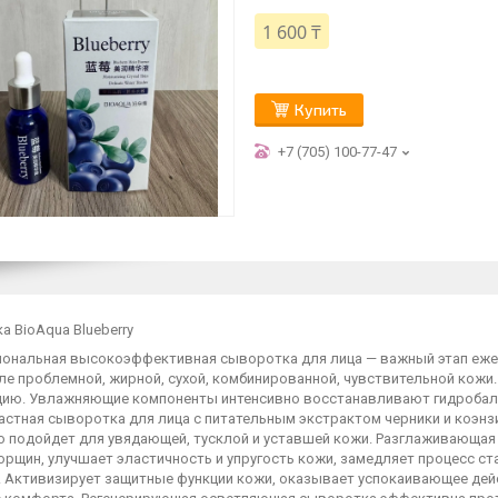
1 600 ₸
Купить
+7 (705) 100-77-47
 BioAqua Blueberry
ональная высокоэффективная сыворотка для лица — важный этап ежедн
ле проблемной, жирной, сухой, комбинированной, чувствительной кожи.
цию. Увлажняющие компоненты интенсивно восстанавливают гидробала
астная сыворотка для лица с питательным экстрактом черники и коэ
о подойдет для увядающей, тусклой и уставшей кожи. Разглаживающая
орщин, улучшает эластичность и упругость кожи, замедляет процесс ст
. Активизирует защитные функции кожи, оказывает успокаивающее дейс