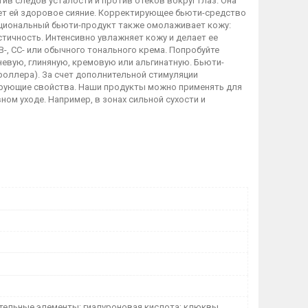
 следов усталости и против отеков вокруг глаз. Она
ет ей здоровое сияние. Корректирующее бьюти-средство
нкциональный бьюти-продукт также омолаживает кожу:
стичность. Интенсивно увлажняет кожу и делает ее
-, СС- или обычного тонального крема. Попробуйте
евую, глиняную, кремовую или альгинатную. Бьюти-
оллера). За счет дополнительной стимуляции
ирующие свойства. Наши продукты можно применять для
ом уходе. Например, в зонах сильной сухости и
ательные элементы; гиалуроновая кислота; клюквы