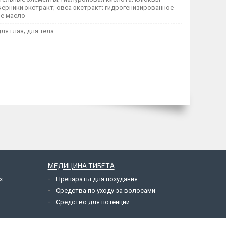
черники экстракт; овса экстракт; гидрогенизированное
е масло
для глаз; для тела
МЕДИЦИНА ТИБЕТА
х
Препараты для похудания
Средства по уходу за волосами
Средство для потенции