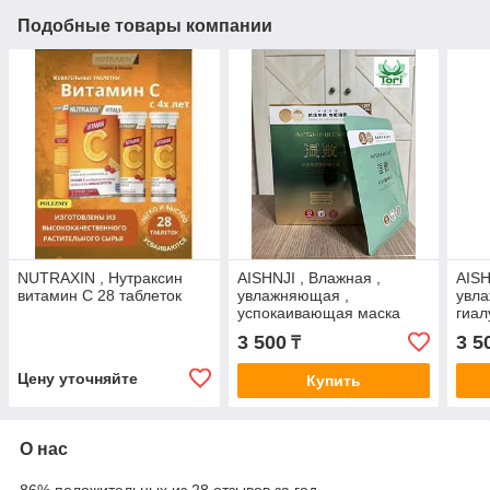
Подобные товары компании
NUTRAXIN , Нутраксин
AISHNJI , Влажная ,
AISH
витамин C 28 таблеток
увлажняющая ,
увл
успокаивающая маска
гиал
3 500
3 5
₸
Цену уточняйте
Купить
О нас