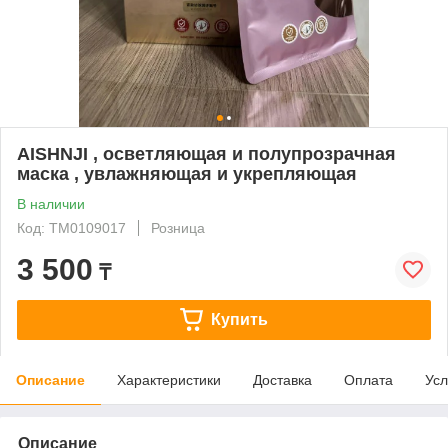
AISHNJI , осветляющая и полупрозрачная
маска , увлажняющая и укрепляющая
В наличии
Код: ТМ0109017
Розница
3 500
₸
Купить
Описание
Характеристики
Доставка
Оплата
Усл
Описание