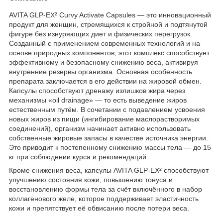
AVITA GLP-EX² Curvy Activate Capsules — это инновационный
продукт для женщин, стремящихся к стройной и подтянутой
фигуре без изнуряющих диет и физических перегрузок.
Созданный с применением современных технологий и на
основе природных компонентов, этот комплекс способствует
эффективному и безопасному снижению веса, активируя
внутренние резервы организма. Основная особенность
препарата заключается в его действии на жировой обмен.
Капсулы способствуют дренажу излишков жира через
механизмы «oil drainage» — то есть выведение жиров
естественным путём. В сочетании с подавлением усвоения
новых жиров из пищи (ингибирование маслорастворимых
соединений), организм начинает активно использовать
собственные жировые запасы в качестве источника энергии.
Это приводит к постепенному снижению массы тела — до 15
кг при соблюдении курса и рекомендаций.
Кроме снижения веса, капсулы AVITA GLP-EX² способствуют
улучшению состояния кожи, повышению тонуса и
восстановлению формы тела за счёт включённого в набор
коллагенового желе, которое поддерживает эластичность
кожи и препятствует её обвисанию после потери веса.