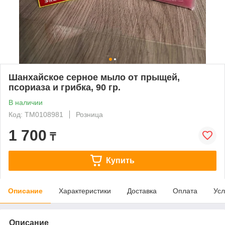
Шанхайское серное мыло от прыщей,
псориаза и грибка, 90 гр.
В наличии
Код: ТМ0108981
Розница
1 700
₸
Купить
Описание
Характеристики
Доставка
Оплата
Усл
Описание