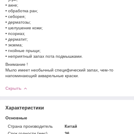
• акне;
• обработка ран;
• себорея;
• дерматозы;
• шелушение кожи;
• псориаз;
• дерматит;
• экзема;
• гнойные прыщи;
• неприятный запах пота подмышками.
Внимание !
Мыло имеет необычный специфический запах, чем-то
напоминающий акварельные краски.
Скрыть
Характеристики
Основные
Страна производитель
Китай
Срок годности (мес)
36