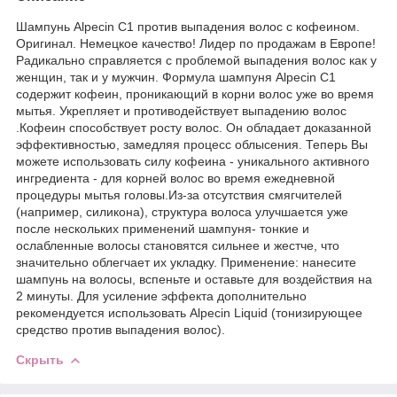
Шампунь Аlpecin С1 против выпадения волос с кофеином.
Оригинал. Немецкое качество! Лидер по продажам в Европе!
Радикально справляется с проблемой выпадения волос как у
женщин, так и у мужчин. Формула шампуня Alpecin C1
содержит кофеин, проникающий в корни волос уже во время
мытья. Укрепляет и противодействует выпадению волос
.Кофеин способствует росту волос. Он обладает доказанной
эффективностью, замедляя процесс облысения. Теперь Вы
можете использовать силу кофеина - уникального активного
ингредиента - для корней волос во время ежедневной
процедуры мытья головы.Из-за отсутствия смягчителей
(например, силикона), структура волоса улучшается уже
после нескольких применений шампуня- тонкие и
ослабленные волосы становятся сильнее и жестче, что
значительно облегчает их укладку. Применение: нанесите
шампунь на волосы, вспеньте и оставьте для воздействия на
2 минуты. Для усиление эффекта дополнительно
рекомендуется использовать Alpecin Liquid (тонизирующее
средство против выпадения волос).
Скрыть