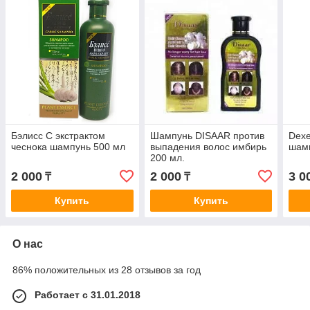
Бэлисс С экстрактом
Шампунь DISAAR против
Dexe
чеснока шампунь 500 мл
выпадения волос имбирь
шам
200 мл.
2 000
2 000
3 0
₸
₸
Купить
Купить
О нас
86% положительных из 28 отзывов за год
Работает с 31.01.2018