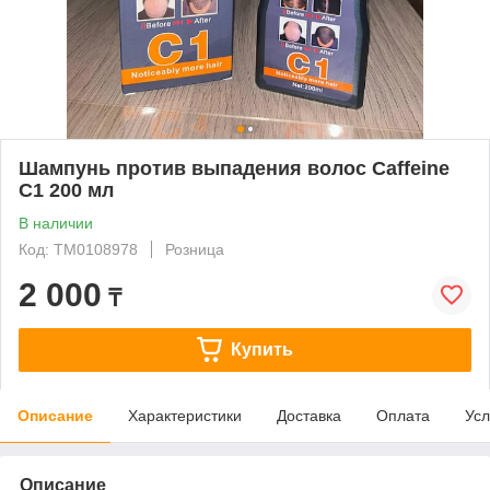
Шампунь против выпадения волос Caffeine
C1 200 мл
В наличии
Код: ТМ0108978
Розница
2 000
₸
Купить
Описание
Характеристики
Доставка
Оплата
Усл
Описание