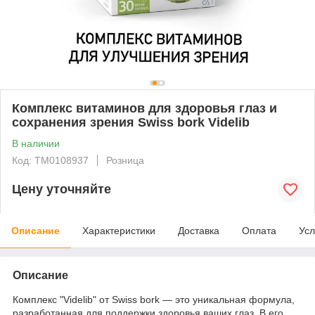
Комплекс витаминов для здоровья глаз и
сохранения зрения Swiss bork Videlib
В наличии
Код: ТМ0108937
Розница
Цену уточняйте
Описание
Характеристики
Доставка
Оплата
Усл
Описание
Комплекс "Videlib" от Swiss bork — это уникальная формула,
разработанная для поддержки здоровья ваших глаз. В его