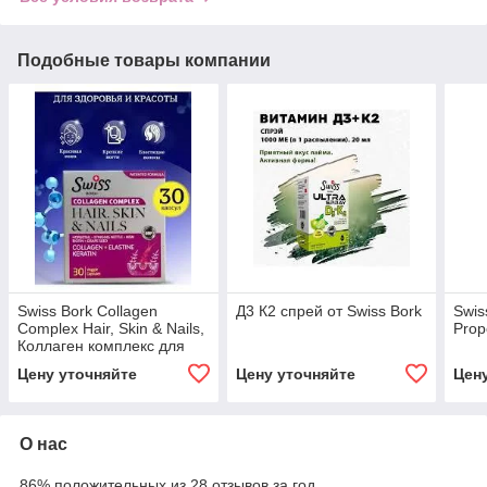
Подобные товары компании
Swiss Bork Collagen
Д3 К2 спрей от Swiss Bork
Swis
Complex Hair, Skin & Nails,
Prop
Коллаген комплекс для
красоты и здоровья кожи,
Цену уточняйте
Цену уточняйте
Цен
волос и ногтей 30 капсул
О нас
86% положительных из 28 отзывов за год