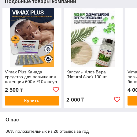
Подобные товары компании
Vimax Plus Канада
Капсулы Алоэ Вера
Vima
средство для повышения
(Natural Aloe) 100шт
повы
потенции 600мг*10капсул
банк
2 500
4 0
₸
2 000
₸
Купить
О нас
86% положительных из 28 отзывов за год