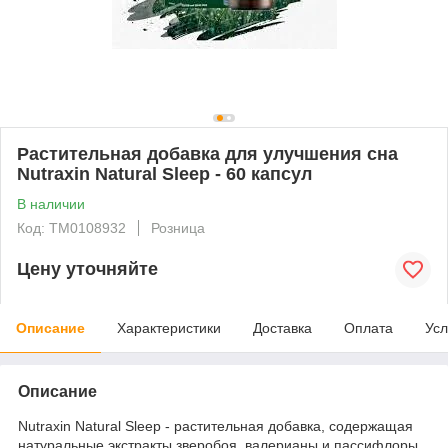
Растительная добавка для улучшения сна
Nutraxin Natural Sleep - 60 капсул
В наличии
Код: ТМ0108932
Розница
Цену уточняйте
Описание
Характеристики
Доставка
Оплата
Усл
Описание
Nutraxin Natural Sleep - растительная добавка, содержащая
натуральные экстракты зверобоя, валерианы и пассифлоры