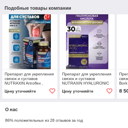
Подобные товары компании
Препарат для укрепления
Препарат для укрепления
Преп
связок и суставов
связок и суставов
связ
NUTRAXIN Artroflex ,
NUTRAXIN HYALURONIC
Bork
Нутраксин Артофлекс
ACID 30 таблеток
8 5
Цену уточняйте
Цену уточняйте
О нас
86% положительных из 28 отзывов за год