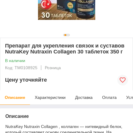
Препарат для укрепления связок и суставов
NutraKey Nutraxin Collagen 30 таблеток 350 г
В наличии
Код: ТМ0108925
Розница
Цену уточняйте
Описание
Характеристики
Доставка
Оплата
Усл
Описание
NutraKey Nutraxin Collagen , коллаген — нитевидный белок,
который составляет основу соединительной ткани. На