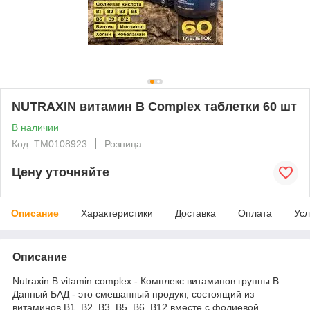
NUTRAXIN витамин B Complex таблетки 60 шт
В наличии
Код: ТМ0108923
Розница
Цену уточняйте
Описание
Характеристики
Доставка
Оплата
Усл
Описание
Nutraxin B vitamin complex - Комплекс витаминов группы В.
Данный БАД - это смешанный продукт, состоящий из
витаминов В1, В2, В3, В5, В6, В12 вместе с фолиевой