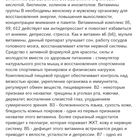
кислотой, биотином, холином и инозитолом. Витамины
группы B необходимы женскому и мужскому организму для
восстановления энергии, повышения выносливости,
концентрации внимания и памяти. Витаминный комплекс б5,
б9, б12 действует как антидепрессант и помогает избавиться
от анемии, депрессии, стресса. Как и витамин в6 (b6), мульти
витамины, данный препарат улучшает сон, работу сосудов
головного мозга, восстанавливает клетки нервной системы.
Средство с активной формулой для красоты, силы и
молодости вместе со здоровым питанием - стимулятор
натурального роста мышц и восстановления спортсменов
после спортивных тренировок и физических нагрузок.
Комплексный пищевой продукт обеспечивает контроль над
вязкостью крови, укрепление организма и иммунитета,
регулирует обмен веществ, пищеварение. B2 - некоторые
признаки его нехватки: трещины в уголках рта, язвочки,
дерматит, воспаление слизистой глаз, ухудшением
сумеречного зрения. B3 - болезненность языка, сухость кожи,
бледность кожных покровов - одни из первых признаков
нехватки этого витамина. Более серьезный недостаток
приводит к пеллагре, которая поражает ЖКТ, кожу и нервную
систему. B5 - дефицит этого витамина встречается редко и
приводит к вялости, усталости и депрессии. B7 - одно из