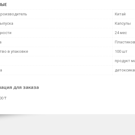
НЫЕ
производитель
Китай
ыпуска
Капсулы
дности
24 мес
а
Пластиков
тво в упаковке
100 шт
продукт ма
а
детоксика
ация для заказа
00 ₸