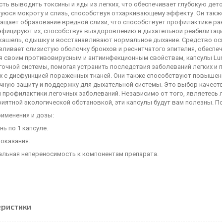
сть выводить токсины и яды из легких, что обеспечивает глубокую де
уюся мокроту и слизь, способствуя отхаркивающему эффекту. Он также
щает образование вредной слизи, что способствует профилактике рака
инфицируют их, способствуя выздоровлению и дыхательной реабилитац
кашель, одышку и восстанавливают нормальное дыхание. Средство осво
вливает слизистую оболочку бронхов и реснитчатого эпителия, обесп
я своим противовирусным и антиинфекционным свойствам, капсулы Lun
гочной системы, помогая устранить последствия заболеваний легких и
х с дисфункцией пораженных тканей. Они также способствуют повыше
чную защиту и поддержку для дыхательной системы. Это выбор качеств
и профилактики легочных заболеваний. Независимо от того, являетесь 
риятной экологической обстановкой, эти капсулы будут вам полезны. 
рименения и дозы:
нь по 1 капсуле.
оказания:
альная непереносимость к компонентам препарата.
еристики