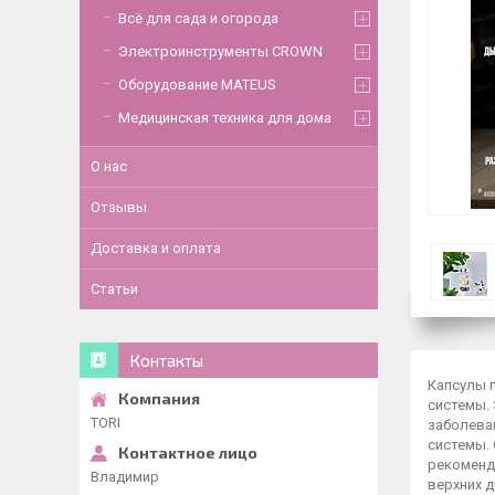
Всё для сада и огорода
Электроинструменты CROWN
Оборудование MATEUS
Медицинская техника для дома
О нас
Отзывы
Доставка и оплата
Статьи
Контакты
Капсулы 
системы.
TORI
заболева
системы. 
рекоменд
Владимир
верхних д