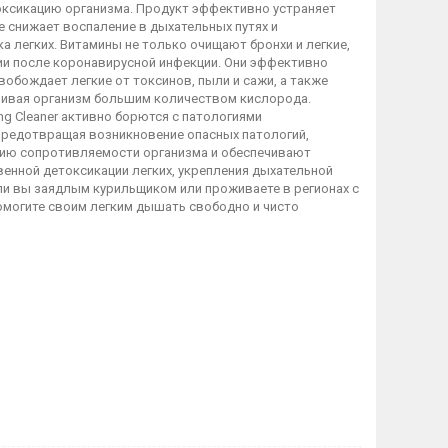
токсикацию организма. Продукт эффективно устраняет
 снижает воспаление в дыхательных путях и
 легких. Витамины не только очищают бронхи и легкие,
ии после коронавирусной инфекции. Они эффективно
бождает легкие от токсинов, пыли и сажи, а также
ечивая организм большим количеством кислорода.
g Cleaner активно борются с патологиями
 предотвращая возникновение опасных патологий,
нию сопротивляемости организма и обеспечивают
енной детоксикации легких, укрепления дыхательной
ли вы заядлым курильщиком или проживаете в регионах с
Помогите своим легким дышать свободно и чисто