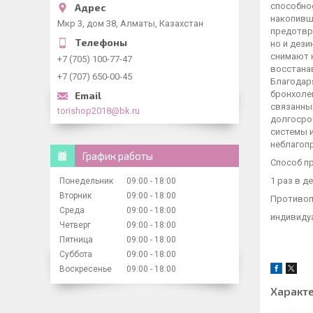
способно
накопивш
Мкр 3, дом 38, Алматы, Казахстан
предотвра
но и дез
снимают 
+7 (705) 100-77-47
восстана
+7 (707) 650-00-45
Благодар
бронхоле
связанны
torishop2018@bk.ru
долгосро
системы 
неблагоп
График работы
Способ п
1 раз в де
Понедельник
09:00
18:00
Вторник
09:00
18:00
Противоп
Среда
09:00
18:00
индивиду
Четверг
09:00
18:00
Пятница
09:00
18:00
Суббота
09:00
18:00
Воскресенье
09:00
18:00
Характ