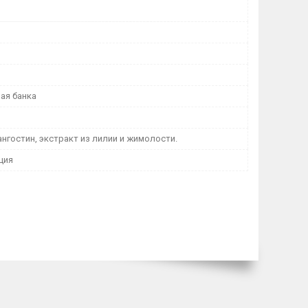
ая банка
нгостин, экстракт из лилии и жимолости.
ция