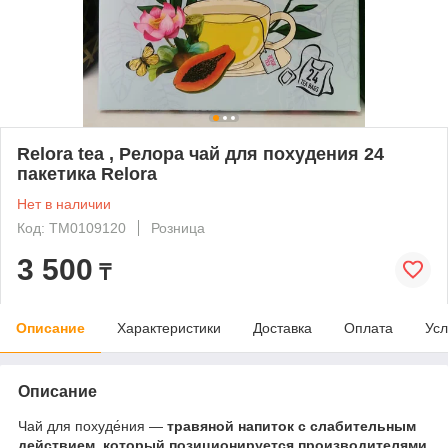
Relora tea , Релора чай для похудения 24
пакетика Relora
Нет в наличии
Код: ТМ0109120
Розница
3 500
₸
Описание
Характеристики
Доставка
Оплата
Усл
Описание
Чай для похуде́ния —
травяной напиток с слабительным
действием, который позиционируется производителями