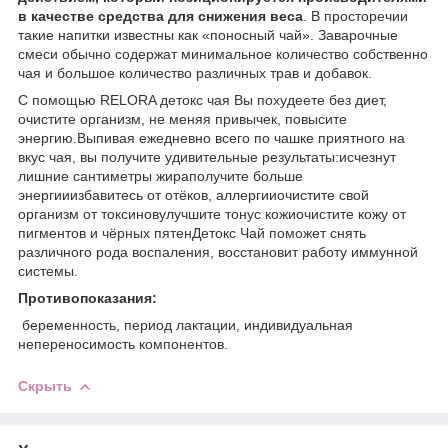
в качестве средства для снижения веса
. В просторечии
такие напитки известны как «поносный чай». Заварочные
смеси обычно содержат минимальное количество собственно
чая и большое количество различных трав и добавок.
С помощью RELORA детокс чая Вы похудеете без диет,
очистите организм, не меняя привычек, повысите
энергию.Выпивая ежедневно всего по чашке приятного на
вкус чая, вы получите удивительные результаты:исчезнут
лишние сантиметры жираполучите больше
энергииизбавитесь от отёков, аллергииочистите свой
организм от токсиновулучшите тонус кожиочистите кожу от
пигментов и чёрных пятенДетокс Чай поможет снять
различного рода воспаления, восстановит работу иммунной
системы.
Противопоказания:
беременность, период лактации, индивидуальная
непереносимость компонентов.
Скрыть