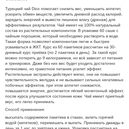
Турецкий чай Diox помогает снизить вес, уменьшить аппетит,
ускорить обмен веществ, увеличить дневной расход калорий,
зарядить энергией и вывести лишнюю влагу (дренаж) для
эффективных результатов. Чай имеет на 100% натуральный
состав из растительных компонентов. В упаковке 60 саше с
чайным порошком, который необходимо растворять в воде.
Такая форма позволяет компонентам легче и быстрее
усваиваться в ЖКТ. Курс из 60 пакетиков рассчитан на 30-
дневный курс приёма (по 2 пакетика в день). За такой курс
можно потерять до 9 килограммов, но всё зависит от питания
и тренировок. Даже без них вес будет уходить достаточно
интенсивно, но грамотное питание усилит эффект.
Растительные экстракты действуют мягко, они не повышают
чувствительность желудка и не вызывают сильных негативных
побочных эффектов, при этом аппетит снижается,
повышается энергия, достигается лёгкий мочегонный эффект,
после курса улучшается состояние кожи. Чай имеет приятный
вкус, его легко принимать.
Способ применения:
высыпать содержимое пакетика в стакан, залить горячей
водой (кипятком), перемешать и выпить. Принимать дважды в
день за 1 час до завтрака и ужина. Упаковка рассчитана на