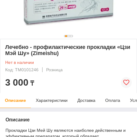
Лечебно - профилактические прокладки «Цзи
Мэй Шу» (Zimeishu)
Нет в наличии
Код: ТМ0101246
Розница
3 000
₸
Описание
Характеристики
Доставка
Оплата
Усл
Описание
Прокладки Цзи Мей Шу являются наиболее действенным и
эффективным препаратом, который обладает