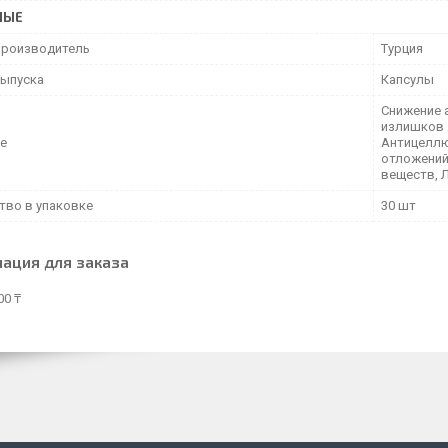
НЫЕ
производитель
Турция
ыпуска
Капсулы
Снижение 
излишков 
е
Антицеллю
отложений
веществ, 
тво в упаковке
30 шт
ация для заказа
00 ₸