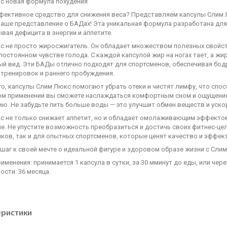
с новая формула похудения
фективное средство для снижения веса? Представляем капсулы Слим 
аше представление о БАДах! Эта уникальная формула разработана для т
вая дефицита в энергии и аппетите.
с не просто жиросжигатель. Он обладает множеством полезных свойств
постоянном чувстве голода. С каждой капсулой жир на ногах тает, а жи
й вид. Эти БАДы отлично подходят для спортсменов, обеспечивая бодр
 тренировок и раннего пробуждения.
о, капсулы Слим Люкс помогают убрать отеки и чистят лимфу, что спо
ом применении вы сможете наслаждаться комфортным сном и ощущение
ю. Не забудьте пить больше воды — это улучшит обмен веществ и уско
с не только снижает аппетит, но и обладает омолаживающим эффектом
ше. Не упустите возможность преобразиться и достичь своих фитнес-ц
ков, так и для опытных спортсменов, которые ценят качество и эффек
шаг к своей мечте о идеальной фигуре и здоровом образе жизни с Слим
именения: принимается 1 капсула в сутки, за 30 мминут до еды, или чере
ости: 36 месяца.
еристики