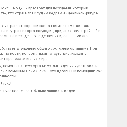
Люкс — мощный препарат для похудения, который
ех, кто стремится к худым бедрам и идеальной фигуре,
: устраняет жор, снижает аппетит и помогает вам
р на внутренних органах уходит, придавая вам стройный и
ость на весь день, что делает их идеальными для
собствует улучшению общего состояния организма. При
м легкости, который дарит отсутствие жажды к
рит процесс сжигания жира.
, помогая вашему организму выглядеть и чувствовать
елей с помощью Слим Люкс — это идеальный помощник как
тивность!
 Люкс!
з 1 час после неё. Обильно запивать водой.