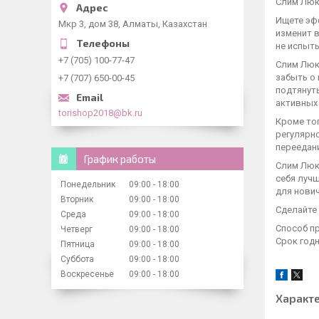
Слим Люк
Ищете эф
Мкр 3, дом 38, Алматы, Казахстан
изменит в
не испыты
+7 (705) 100-77-47
Слим Люк
забыть о 
+7 (707) 650-00-45
подтянуты
активных
torishop2018@bk.ru
Кроме тог
регулярн
переедани
График работы
Слим Люк
себя луч
Понедельник
09:00
18:00
для нович
Вторник
09:00
18:00
Сделайте 
Среда
09:00
18:00
Способ пр
Четверг
09:00
18:00
Срок годн
Пятница
09:00
18:00
Суббота
09:00
18:00
Воскресенье
09:00
18:00
Характ