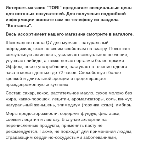
Интернет-магазин "TORI" предлагает специальные цены
для оптовых покупателей. Для получения подробной
информации звоните нам по телефону из раздела
"Контакты".
Весь ассортимент нашего магазина смотрите в каталоге.
Шоколадная паста Q7 для мужчин - натуральный
афродизиак, схож по своим свойствам на виагру. Повышает
сексуальную активность, усиливает сексуальное влечение,
улучшает либидо, а также делает оргазмы более яркими.
Эффект, после употребления, наступает в течение одного
часа и может длиться до 72 часов. Способствует более
крепкой и длительной эрекции и предотвращает
преждевременную эякуляцию.
Состав: сахар, кокос, растительное масло, сухое молоко без
жира, какао-порошок, лецитин, ароматизаторы, соль, кунжут,
натуральный женьшень, эпимедиум (горянка козья), имбирь.
Меры предосторожности: содержит фундук, фисташки,
соевый лецитин и лактозу. В случае аллергии на
перечисленные продукты, применять пасту не
рекомендуется. Также, не подходит для применения людям,
страдающим сердечно-сосудистыми заболеваниями,