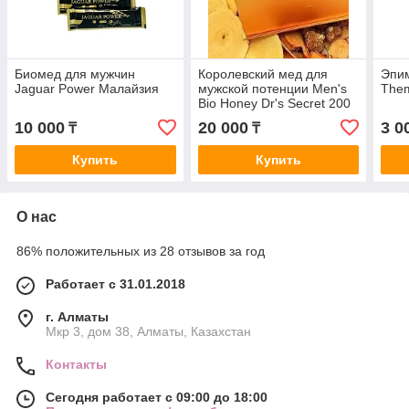
Биомед для мужчин
Королевский мед для
Эпи
Jaguar Power Малайзия
мужской потенции Men's
Them
Bio Honey Dr's Secret 200
мл, Малайзия
10 000
20 000
3 0
₸
₸
Купить
Купить
О нас
86% положительных из 28 отзывов за год
Работает с 31.01.2018
г. Алматы
Мкр 3, дом 38, Алматы, Казахстан
Контакты
Сегодня работает с 09:00 до 18:00