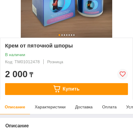
Крем от пяточной шпоры
В наличии
Код: ТМ01012478
Розница
2 000
₸
Купить
Описание
Характеристики
Доставка
Оплата
Усл
Описание