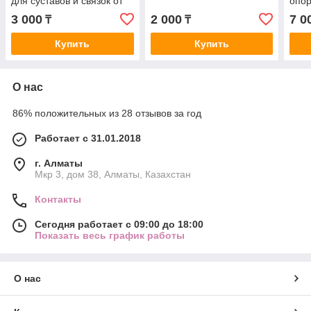
для суставов и связок от
опор
боли
сист
3 000
2 000
7 0
₸
₸
Купить
Купить
О нас
86% положительных из 28 отзывов за год
Работает с 31.01.2018
г. Алматы
Мкр 3, дом 38, Алматы, Казахстан
Контакты
Сегодня работает с 09:00 до 18:00
Показать весь график работы
О нас