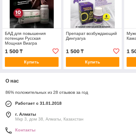
БАД для повышения
Препарат возбуждающий
Мужс
потенции Русская
Дингуагуа
Кама
Мощная Виагра
1 500
1 500
1 5
₸
₸
Купить
Купить
О нас
86% положительных из 28 отзывов за год
Работает с 31.01.2018
г. Алматы
Мкр 3, дом 38, Алматы, Казахстан
Контакты