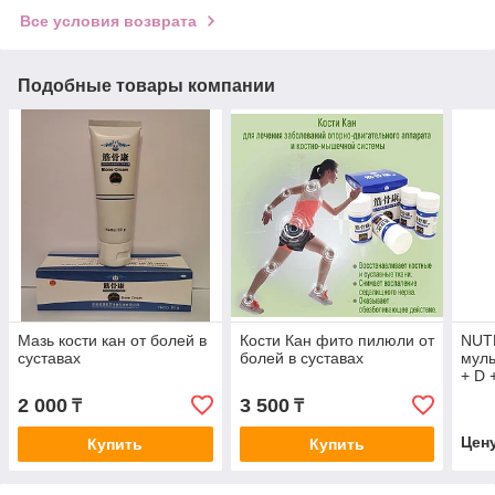
Все условия возврата
Подобные товары компании
Мазь кости кан от болей в
Кости Кан фито пилюли от
NUT
суставах
болей в суставах
муль
+ D 
2 000
3 500
₸
₸
Цен
Купить
Купить