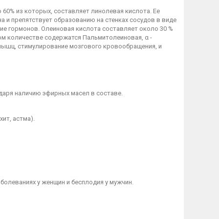
60% из которых, составляет линолевая кислота. Ее
а и препятствует образованию на стенках сосудов в виде
ие гормонов. Олеиновая кислота составляет около 30 %
ном количестве содержатся Пальмитолеиновая, α -
 мышц, стимулирование мозгового кровообращения, и
аря наличию эфирных масел в составе.
ит, астма).
олеваниях у женщин и бесплодия у мужчин.