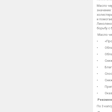
Масло че
значение 
холестер
и помогае
Линолено
борьбу с
Масло че
• «Пробу
• Облада
• Облада
• Снижае
• Благот
• Способ
• Снижае
• Препят
• Оказыв
Рекомен
По 3 капс