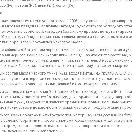
итамины группы А, Е, D, С и витамины группы В, а именно: В 1 , В 2 , В 3,
зо (Fe), натрий (Na), цинк (Zn), селен (Se)
е:
вые капсулы из масла черного тмина 100% натурального, нерафиниров
 «Кедровая кладовая» получено методом однократного холодного отжим
ые полезные свойства. Благодаря бережному производству на гидравли
 °C и поэтому обладает приятным тонким вкусом и легким ароматом сы
ольше хранятся и сохраняют качество масла.
ечебных свойств масла черного тмина насчитывает тысячелетия и уход
ании черного тмина или «чернушки», как еще называют это растение, мо
снователей греческой медицины Гиппократа и Галена. В мусульманских
, который называл его «лекарством от всех недугов, кроме смерти».
й состав масла черного тмина, куда входят витамины группы А, Е, D, С и в
 работу мозга и нервной системы, рост костей, чистоту и эластичност
вует снижению окислительных реакций и омоложению организма.
микроэлементы – кальций (Ca), калий (K), магний (Mg), железо (Fe), натри
т организм человека необходимыми, для нормального функционирован
тивные функции мужских и женских организмов: повышают шанс зачат
ают количество и подвижность сперматозоидов, предупреждают простат
рного тмина содержит 5 фитостеролов, которые участвуют в выработк
 с болезнетворными микроорганизмами. Среди них самым действенным
ектором, то есть препятствует появлению и разрастанию онкоклеток, 
ном лечении раковых заболеваний.