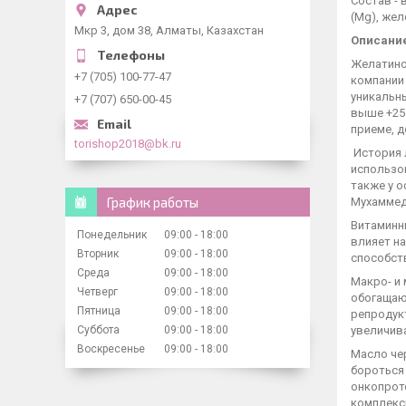
Состав - в
(Mg), желе
Мкр 3, дом 38, Алматы, Казахстан
Описани
Желатино
+7 (705) 100-77-47
компании
уникальн
+7 (707) 650-00-45
выше +25
приеме, д
torishop2018@bk.ru
История л
использов
также у о
График работы
Мухаммеда
Витаминны
Понедельник
09:00
18:00
влияет на
Вторник
09:00
18:00
способст
Среда
09:00
18:00
Макро- и 
Четверг
09:00
18:00
обогащаю
Пятница
09:00
18:00
репродук
Суббота
09:00
18:00
увеличив
Воскресенье
09:00
18:00
Масло че
бороться
онкопрот
комплекс