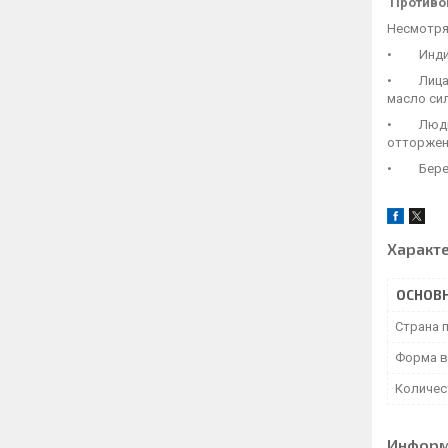
Противо
Несмотря
• Индиви
• Лица, 
масло си
• Люди с
отторжен
• Береме
Характ
ОСНОВ
Страна 
Форма в
Количес
Информ