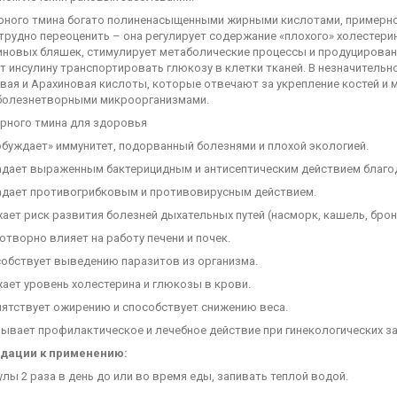
рного тмина богато полиненасыщенными жирными кислотами, примерно 
трудно переоценить – она регулирует содержание «плохого» холестерин
иновых бляшек, стимулирует метаболические процессы и продуцирован
т инсулину транспортировать глюкозу в клетки тканей. В незначитель
вая и Арахиновая кислоты, которые отвечают за укрепление костей и
 болезнетворными микроорганизмами.
рного тмина для здоровья
ждает» иммунитет, подорванный болезнями и плохой экологией.
ет выраженным бактерицидным и антисептическим действием благод
ет противогрибковым и противовирусным действием.
т риск развития болезней дыхательных путей (насморк, кашель, бронх
ворно влияет на работу печени и почек.
ствует выведению паразитов из организма.
т уровень холестерина и глюкозы в крови.
ствует ожирению и способствует снижению веса.
ает профилактическое и лечебное действие при гинекологических заб
дации к применению:
улы 2 раза в день до или во время еды, запивать теплой водой.