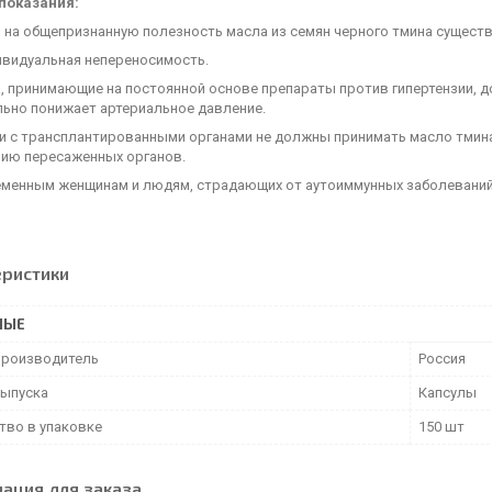
показания:
 на общепризнанную полезность масла из семян черного тмина существ
дуальная непереносимость.
принимающие на постоянной основе препараты против гипертензии, д
льно понижает артериальное давление.
 трансплантированными органами не должны принимать масло тмина, 
ию пересаженных органов.
нным женщинам и людям, страдающих от аутоиммунных заболеваний т
еристики
НЫЕ
производитель
Россия
ыпуска
Капсулы
тво в упаковке
150 шт
ация для заказа