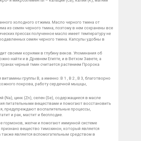
 макро- и микроэлементы – кальций (Ca), калий (K), магний
анного холодного отжима. Масло черного тмина от
а из семян черного тмина, поэтому в нем сохранены все
ческих прессах полученное масло имеет температуру не
родавленных семян черного тмина. Капсулы удобны в
ит своими корнями в глубину веков. Упоминания об
жно найти и в Древнем Египте, и в Ветхом Завете, а
 странах черный тмин считается растением Пророка
итамины группы В, а именно: В 1 , В 2 , В 3, благотворно
ь кожного покрова, работу сердечной мышцы,
й (Na), цинк (Zn), селен (Se), содержащиеся в масле
ия питательными веществами и помогают восстановить
ия, предупреждают воспалительные процессы,
ит и рак, мастит и бесплодие.
е гормонов, желчи и помогают иммунной системе
 признано вещество тимохинон, который является
а также является вспомогательным средством в