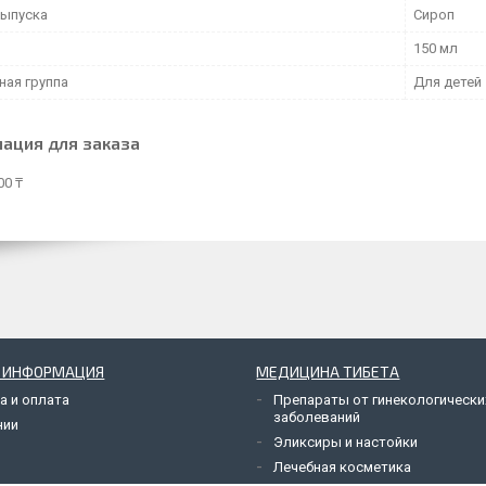
ыпуска
Сироп
150 мл
ная группа
Для детей
ация для заказа
00 ₸
Я ИНФОРМАЦИЯ
МЕДИЦИНА ТИБЕТА
а и оплата
Препараты от гинекологически
заболеваний
нии
Эликсиры и настойки
Лечебная косметика