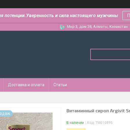
ля потенции.Уверенность и сила настоящего мужчины
П
Мкр 3, дом 38, Алматы, Казахстан
Доставка и оплата
Статьи
Витаминный сироп Argivit S
родаж
В наличии
Код:
ТМ010895