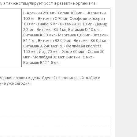
 а также стимулирует рост и развитие организма.
L-Аргинин 250 мг - Холин 100 мг - L-Карнитин
100 мг - Витамин C 70 мг, Фосфодитилсерин
100 мг - Гинко 5 мг - Витамин B3 10 мг - Демир
2,2 мг - Витамин B5 4 мг, Витамин D 10 мкг -
Витамин К 30 мкг - Марганец 0,85 мг - Витамин
B1 1 мг, Витамин В2 0,9 мг - Витамин B6 0,5 мг -
Витамин А 240 мкг RE - Фолиевая кислота
150 мкг, Йод 70 мкг - Хром 60 мкг - Селен 50
мкг - Молибден 35 мкг, Биотин 15 мкг -
Витамин B12 1.5 мкг
1 мерная ложка) в день. Сделайте правильный выбор и
не уже сегодня!