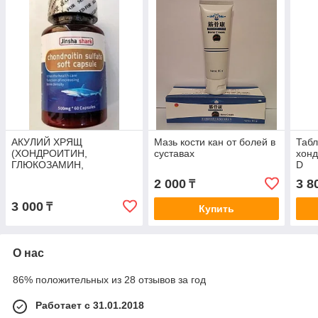
АКУЛИЙ ХРЯЩ
Мазь кости кан от болей в
Табл
(ХОНДРОИТИН,
суставах
хонд
ГЛЮКОЗАМИН,
D
КОЛЛАГЕН) В КАПСУЛАХ.
2 000
3 8
₸
3 000
₸
Купить
О нас
86% положительных из 28 отзывов за год
Работает с 31.01.2018