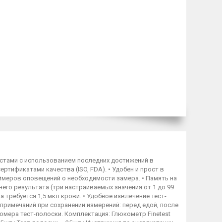
истами с использованием последних достижений в
тификатами качества (ISO, FDA). • Удобен и прост в
таймеров оповещений о необходимости замера. • Память на
него результата (три настраиваемых значения от 1 до 99
а требуется 1,5 мкл крови. • Удобное извлечение тест-
 примечаний при сохранении измерений: перед едой, после
омера тест-полоски. Комплектация: Глюкометр Finetest