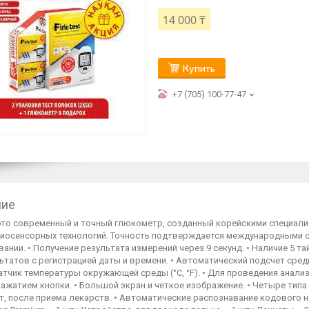
14 000 ₸
Купить
+7 (705) 100-77-47
ние
- это современный и точный глюкометр, созданный корейскими специал
иосенсорных технологий. Точность подтверждается международными сер
ании. • Получение результата измерений через 9 секунд. • Наличие 5 
ьтатов с регистрацией даты и времени. • Автоматический подсчет сред
Датчик температуры окружающей среды (°С, °F). • Для проведения анализ
ажатием кнопки. • Большой экран и четкое изображение. • Четыре типа
т, после приема лекарств. • Автоматические распознавание кодового н