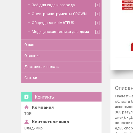
Всё для сада и огорода
Электроинструменты CROWN
Оборудование MATEUS
Медицинская техника для дома
О нас
Отзывы
Доставка и оплата
Статьи
Описа
Finetest 
Контакты
области б
использов
365 резул
TORI
дней). • 
полоски н
Владимир
еды, спор