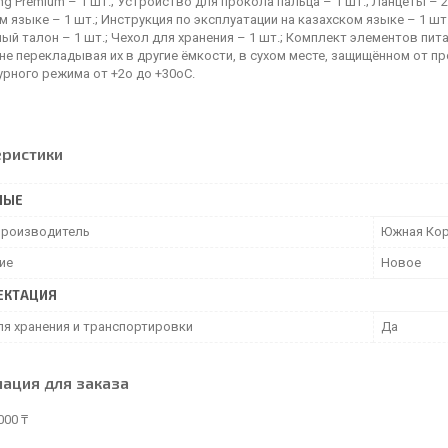
ng Premium – 1 шт.; Устройство для прокола пальца – 1 шт.; Ланцеты – 
м языке – 1 шт.; Инструкция по эксплуатации на казахском языке – 1 шт
ый талон – 1 шт.; Чехол для хранения – 1 шт.; Комплект элементов пит
не перекладывая их в другие ёмкости, в сухом месте, защищённом от 
рного режима от +2о до +30оС.
еристики
НЫЕ
производитель
Южная Ко
ие
Новое
ЕКТАЦИЯ
ля хранения и транспортировки
Да
ация для заказа
000 ₸