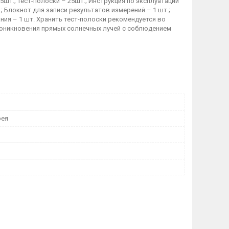
25шт.; Тест-полоски – 25шт.; Инструкция по эксплуатации
.; Блокнот для записи результатов измерений – 1 шт.;
ания – 1 шт. Хранить тест-полоски рекомендуется во
проникновения прямых солнечных лучей с соблюдением
рея