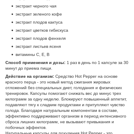
экстракт черного чая
экстракт зеленого кофе
экстракт плодов кактуса
экстракт цветков гибискуса
экстракт плодов фенхеля
экстракт листьев ясеня
витамины C, E, B
Способ применения и дозы:
1 раз в день по 1 капсуле за 30
минут до приема пищи.
Действие на организм:
Средство Hot Pepper на основе
красного перца - это новый метод сжигания жировых
отложений без специальных диет, голодания и физических
тренировок. Капсулы помогают снижать вес до минус трех
килограмм за одну неделю. Блокируют повышенный аппетит,
подавляют тягу к сладким продуктами и притупляют чувство
голода. Благодаря натуральным компонентам в составе,
эффективно поддерживают организм в период интенсивного
сброса лишних килограмм, не вызывают привыкания и
побочных эффектов.
Натуральные капсулы для похудения Hot Pepper - это