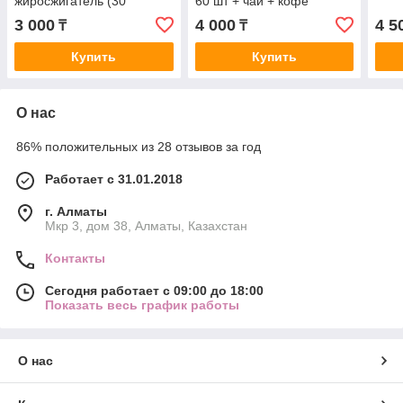
жиросжигатель (30
60 шт + чай + кофе
капсулу) 15 мг
3 000
4 000
4 5
₸
₸
Купить
Купить
О нас
86% положительных из 28 отзывов за год
Работает с 31.01.2018
г. Алматы
Мкр 3, дом 38, Алматы, Казахстан
Контакты
Сегодня работает с 09:00 до 18:00
Показать весь график работы
О нас