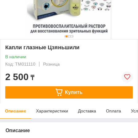
Капли глазные Цзяньшили
В наличии
Код: ТМ011110
Розница
2 500
₸
Купить
Описание
Характеристики
Доставка
Оплата
Усл
Описание