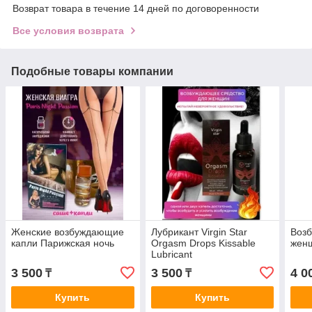
Возврат товара в течение 14 дней по договоренности
Все условия возврата
Подобные товары компании
Женские возбуждающие
Лубрикант Virgin Star
Воз
капли Парижская ночь
Orgasm Drops Kissable
женщ
Lubricant
3 500
3 500
4 0
₸
₸
Купить
Купить