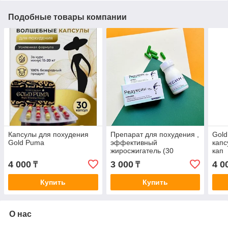
Подобные товары компании
Капсулы для похудения
Препарат для похудения ,
Gold
Gold Puma
эффективный
капс
жиросжигатель (30
кап
капсулу) 15 мг
4 000
3 000
4 0
₸
₸
Купить
Купить
О нас