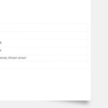
б
а
илия, Иланг-иланг