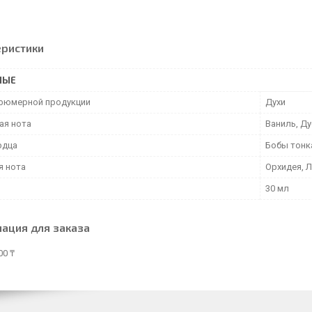
еристики
НЫЕ
фюмерной продукции
Духи
ая нота
Ваниль, Ду
рдца
Бобы тонк
я нота
Орхидея, Л
30 мл
ация для заказа
00 ₸