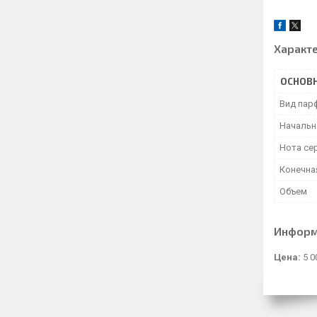
Характ
ОСНОВ
Вид пар
Начальн
Нота се
Конечна
Объем
Информ
Цена:
5 0