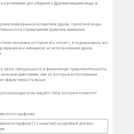
растениями для общения с другими видами вида, в
роматизированной косметики (духов, туалетной воды,
тельности и стремлением привлечь внимание
тиль человека, который его «носит», и подчеркивать его
у мужчиной и женщиной, но использование духов,
е.
 свою сексуальность и физическую привлекательность.
сильным действием, чем те, которые естественным
их эффективность выше.
 пульсирующие зоны вашего тела, которые позволят
ми этого парфюма.
несите парфюм (1-2 нажатия) на удобный для вас
жи.