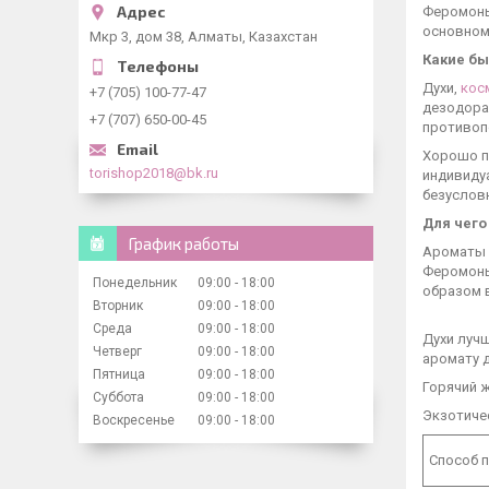
Феромоны
основном
Мкр 3, дом 38, Алматы, Казахстан
Какие бы
Духи,
кос
+7 (705) 100-77-47
дезодора
+7 (707) 650-00-45
противоп
Хорошо п
torishop2018@bk.ru
индивидуа
безуслов
Для чего
График работы
Ароматы 
Феромоны
Понедельник
09:00
18:00
образом 
Вторник
09:00
18:00
Среда
09:00
18:00
Духи лучш
Четверг
09:00
18:00
аромату 
Пятница
09:00
18:00
Горячий ж
Суббота
09:00
18:00
Экзотиче
Воскресенье
09:00
18:00
Способ 