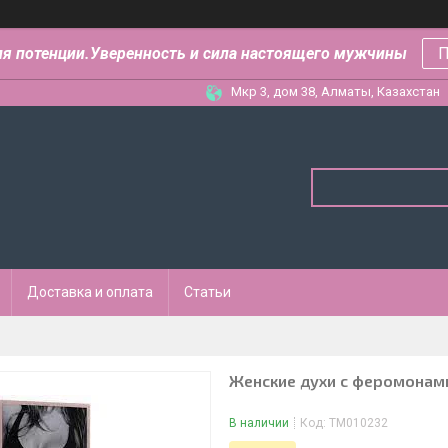
ля потенции.Уверенность и сила настоящего мужчины
П
Мкр 3, дом 38, Алматы, Казахстан
Доставка и оплата
Статьи
Женские духи c феромонами
В наличии
Код:
ТМ010232