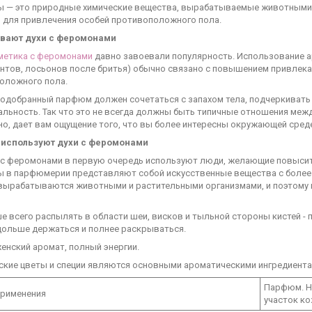
 — это природные химические вещества, вырабатываемые животными и 
 для привлечения особей противоположного пола.
вают духи с феромонами
метика с феромонами
давно завоевали популярность. Использование а
нтов, лосьонов после бритья) обычно связано с повышением привлека
оложного пола.
одобранный парфюм должен сочетаться с запахом тела, подчеркивать с
льность. Так что это не всегда должны быть типичные отношения межд
но, дает вам ощущение того, что вы более интересны окружающей сред
 используют духи с феромонами
с феромонами в первую очередь используют люди, желающие повысить
 в парфюмерии представляют собой искусственные вещества с более 
вырабатываются животными и растительными организмами, и поэтому 
е всего распылять в области шеи, висков и тыльной стороны кистей -
дольше держаться и полнее раскрываться.
енский аромат, полный энергии.
ские цветы и специи являются основными ароматическими ингредиента
Парфюм. На
применения
участок ко