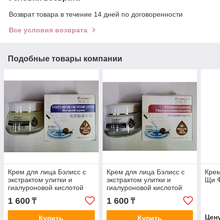
Возврат товара в течение 14 дней по договоренности
Все условия возврата
Подобные товары компании
Крем для лица Бэлисс с
Крем для лица Бэлисс с
Крем
экстрактом улитки и
экстрактом улитки и
Щи 
гиалуроновой кислотой
гиалуроновой кислотой
ночной
дневной
1 600
1 600
₸
₸
Цен
Купить
Купить