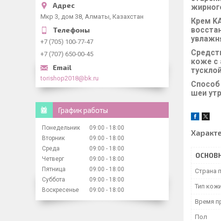
жирного
Мкр 3, дом 38, Алматы, Казахстан
Крем K
восста
увлажн
+7 (705) 100-77-47
Средст
+7 (707) 650-00-45
коже с 
тусклой
torishop2018@bk.ru
Способ
шеи ут
График работы
Понедельник
09:00
18:00
Характ
Вторник
09:00
18:00
Среда
09:00
18:00
ОСНОВ
Четверг
09:00
18:00
Пятница
09:00
18:00
Страна 
Суббота
09:00
18:00
Тип кож
Воскресенье
09:00
18:00
Время п
Пол