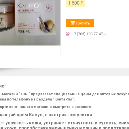
1 600 ₸
Купить
+7 (705) 100-77-47
ие!
-магазин "TORI" предлагает специальные цены для оптовых поку
нам по телефону из раздела "Контакты".
ортимент нашего магазина смотрите в каталоге.
яющий крем Kaoyo, с экстрактом улитки
т упругость кожи, устраняет стянутость и сухость, сн
ия кожи, способствуя уменьшению морщин и предотвращ