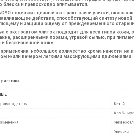
 блеска и превосходно впитывается.
AOYO содержит ценный экстракт слизи улитки, оказыва
навливающее действие, способствующий синтезу новой 
яющему и защищающему от преждевременного старения
ва с экстрактом улиток подходят для всех типов кожи,
акне, расширенными порами, угревой сыпью, при пигмент
 и безжизненной коже.
 применения:
небольшое количество крема нанести на по
ром и/или вечером легкими массирующими движениями.
еристики
НЫЕ
производитель
Китай
и
Комбиниро
рименения
Универса
Унисекс