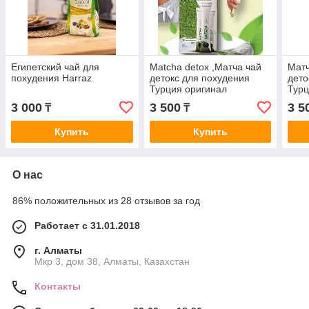
Египетский чай для
Matcha detox ,Матча чай
Матч
похудения Harraz
детокс для похудения
дето
Турция оригинал
Турц
3 000
3 500
3 5
₸
₸
Купить
Купить
О нас
86% положительных из 28 отзывов за год
Работает с 31.01.2018
г. Алматы
Мкр 3, дом 38, Алматы, Казахстан
Контакты