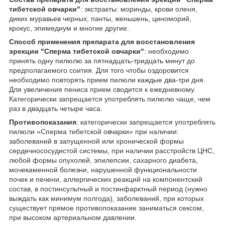
тибетской овчарки"
: экстракты: моринды, крови оленя,
диких муравьев черных; панты, женьшень, циноморий,
крокус, эпимедиум и многие другие.
Способ применения препарата для восстановления
эрекции "Сперма тибетской овчарки"
: необходимо
принять одну пилюлю за пятнадцать-тридцать минут до
предполагаемого соития. Для того чтобы оздоровится
необходимо повторять прием пилюли каждые два-три дня.
Для увеличения пениса прием сводится к ежедневному.
Категорически запрещается употреблять пилюлю чаще, чем
раз в двадцать четыре часа.
Противопоказания
: категорически запрещается употреблять
пилюли «Сперма тибетской овчарки» при наличии:
заболеваний в запущенной или хронической формы
сердечнососудистой системы, при наличии расстройств ЦНС,
любой формы опухолей, эпилепсии, сахарного диабета,
мочекаменной болезни, нарушенной функциональности
почек и печени, аллергических реакций на компонентский
состав, в постинсультный и постинфарктный период (нужно
выждать как минимум полгода), заболеваний, при которых
существует прямое противопоказание заниматься сексом,
при высоком артериальном давлении.