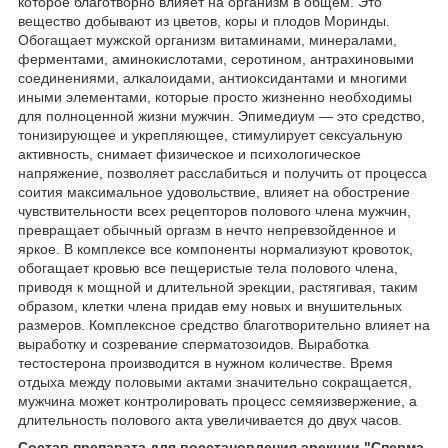
которое благотворно влияет на организм в общем. Это
вещество добывают из цветов, коры и плодов Моринды.
Обогащает мужской организм витаминами, минералами,
ферментами, аминокислотами, серотином, антрахиновыми
соединениями, алкалоидами, антиоксидантами и многими
иными элементами, которые просто жизненно необходимы
для полноценной жизни мужчин. Эпимедиум — это средство,
тонизирующее и укрепляющее, стимулирует сексуальную
активность, снимает физическое и психологическое
напряжение, позволяет расслабиться и получить от процесса
соития максимальное удовольствие, влияет на обострение
чувствительности всех рецепторов полового члена мужчин,
превращает обычный оргазм в нечто непревзойденное и
яркое. В комплексе все компоненты нормализуют кровоток,
обогащает кровью все пещеристые тела полового члена,
приводя к мощной и длительной эрекции, растягивая, таким
образом, клетки члена придав ему новых и внушительных
размеров. Комплексное средство благотворительно влияет на
выработку и созревание сперматозоидов. Выработка
тестостерона производится в нужном количестве. Время
отдыха между половыми актами значительно сокращается,
мужчина может контролировать процесс семяизвержение, а
длительность полового акта увеличивается до двух часов.
Состав препарата для восстановления эрекции "Сперма