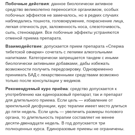
Побочные действия
: данное биологически активное
средство великолепно переносится организмом, особых
побочных эффектов не замечалось, но в редких случаях
наблюдались тошнота, головокружение, покраснение лица,
легкая отечность рук, заложенность носа, слезоточивость,
сыпь, стенокардия. Все побочные эффекты устраняются
отменой приема препарата.
Взаимодействие
: допускается прием препарата «Сперма
тибетской овчарки» сочетать с легкими алкогольными
напитками. Категорически запрещается тандем с иными
биологически активными добавками, дабы избежать
возможности получить передозировку. Одновременно
принимать БАД с лекарственными средствами возможно
только после консультации у медиков.
Рекомендуемый курс приёма
: средство допускается к
употреблению как единоразовый препарат, так и препарат
для длительного приема. Если цель — избавление от
эректильной дисфункции, курс терапии имеет место длиться
до пяти недель. Если цель — увеличить размеры полового
органа, то длительность терапии составляет не менее
десяти-двенадцати недель. В год допускается три
полноценных курса. Единоразовые приемы не ограничены.