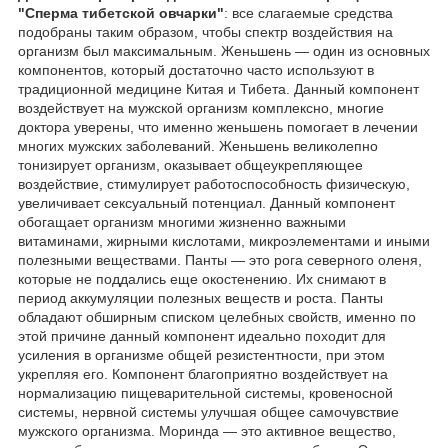
"Сперма тибетской овчарки"
: все слагаемые средства
подобраны таким образом, чтобы спектр воздействия на
организм был максимальным. Женьшень — один из основных
компонентов, который достаточно часто используют в
традиционной медицине Китая и Тибета. Данный компонент
воздействует на мужской организм комплексно, многие
доктора уверены, что именно женьшень помогает в лечении
многих мужских заболеваний. Женьшень великолепно
тонизирует организм, оказывает общеукрепляющее
воздействие, стимулирует работоспособность физическую,
увеличивает сексуальный потенциал. Данный компонент
обогащает организм многими жизненно важными
витаминами, жирными кислотами, микроэлементами и иными
полезными веществами. Панты — это рога северного оленя,
которые не поддались еще окостенению. Их снимают в
период аккумуляции полезных веществ и роста. Панты
обладают обширным списком целебных свойств, именно по
этой причине данный компонент идеально походит для
усиления в организме общей резистентности, при этом
укрепляя его. Компонент благоприятно воздействует на
нормализацию пищеварительной системы, кровеносной
системы, нервной системы улучшая общее самочувствие
мужского организма. Моринда — это активное вещество,