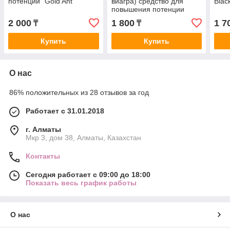
потенции "Gold Ant "
виагра) средство для
Blac
повышения потенции
2 000
1 800
1 7
₸
₸
Купить
Купить
О нас
86% положительных из 28 отзывов за год
Работает с 31.01.2018
г. Алматы
Мкр 3, дом 38, Алматы, Казахстан
Контакты
Сегодня работает с 09:00 до 18:00
Показать весь график работы
О нас