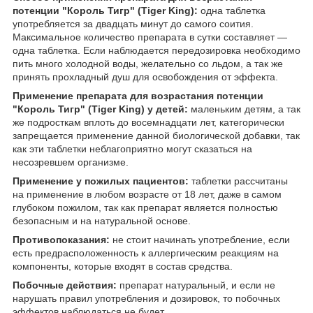
потенции "Король Тигр" (Tiger King):
одна таблетка
употребляется за двадцать минут до самого соития.
Максимальное количество препарата в сутки составляет —
одна таблетка. Если наблюдается передозировка необходимо
пить много холодной воды, желательно со льдом, а так же
принять прохладный душ для освобождения от эффекта.
Применение препарата для возрастания потенции
"Король Тигр" (Tiger King) у детей:
маленьким детям, а так
же подросткам вплоть до восемнадцати лет, категорически
запрещается применение данной биологической добавки, так
как эти таблетки неблагоприятно могут сказаться на
несозревшем организме.
Применение у пожилых пациентов:
таблетки рассчитаны
на применение в любом возрасте от 18 лет, даже в самом
глубоком пожилом, так как препарат является полностью
безопасным и на натуральной основе.
Противопоказания:
не стоит начинать употребление, если
есть предрасположенность к аллергическим реакциям на
компоненты, которые входят в состав средства.
Побочные действия:
препарат натуральный, и если не
нарушать правил употребления и дозировок, то побочных
эффектов наблюдаться не будет.