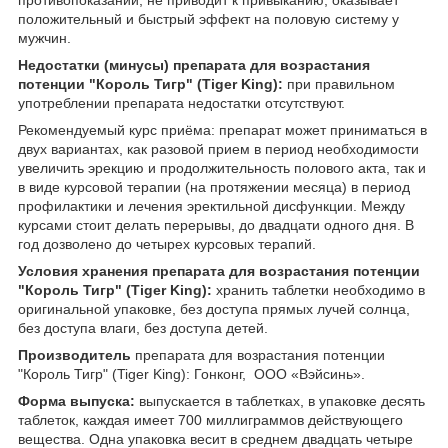
противопоказаний, не приводит к привыканию, оказывает
положительный и быстрый эффект на половую систему у
мужчин.
Недостатки (минусы) препарата для возрастания
потенции "Король Тигр" (Tiger King):
при правильном
употреблении препарата недостатки отсутствуют.
Рекомендуемый курс приёма: препарат может приниматься в
двух вариантах, как разовой прием в период необходимости
увеличить эрекцию и продолжительность полового акта, так и
в виде курсовой терапии (на протяжении месяца) в период
профилактики и лечения эректильной дисфункции. Между
курсами стоит делать перерывы, до двадцати одного дня. В
год дозволено до четырех курсовых терапий.
Условия хранения препарата для возрастания потенции
"Король Тигр" (Tiger King):
хранить таблетки необходимо в
оригинальной упаковке, без доступа прямых лучей солнца,
без доступа влаги, без доступа детей.
Производитель
препарата для возрастания потенции
"Король Тигр" (Tiger King): Гонконг, ООО «Вэйсинь».
Форма выпуска:
выпускается в таблетках, в упаковке десять
таблеток, каждая имеет 700 миллиграммов действующего
вещества. Одна упаковка весит в среднем двадцать четыре