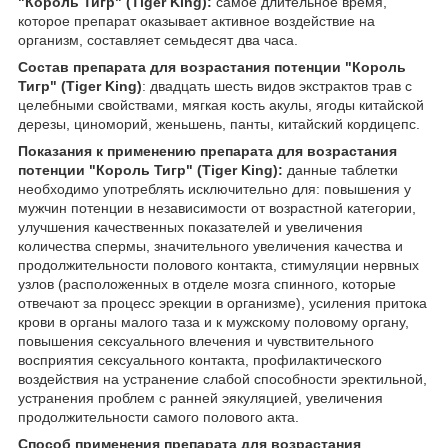
"Король Тигр" (Tiger King):
самое длительное время,
которое препарат оказывает активное воздействие на
организм, составляет семьдесят два часа.
Состав препарата для возрастания потенции "Король
Тигр" (Tiger King)
: двадцать шесть видов экстрактов трав с
целебными свойствами, мягкая кость акулы, ягоды китайской
дерезы, циноморий, женьшень, панты, китайский кордицепс.
Показания к применению препарата для возрастания
потенции "Король Тигр" (Tiger King):
данные таблетки
необходимо употреблять исключительно для: повышения у
мужчин потенции в независимости от возрастной категории,
улучшения качественных показателей и увеличения
количества спермы, значительного увеличения качества и
продолжительности полового контакта, стимуляции нервных
узлов (расположенных в отделе мозга спинного, которые
отвечают за процесс эрекции в организме), усиления притока
крови в органы малого таза и к мужскому половому органу,
повышения сексуального влечения и чувствительного
восприятия сексуального контакта, профилактического
воздействия на устранение слабой способности эректильной,
устранения проблем с ранней эякуляцией, увеличения
продолжительности самого полового акта.
Способ применения препарата для возрастания