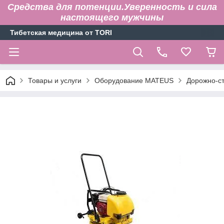
Средства для потенции.Уверенность и сила
настоящего мужчины
Тибетская медицина от TORI
Товары и услуги
Оборудование MATEUS
Дорожно-с