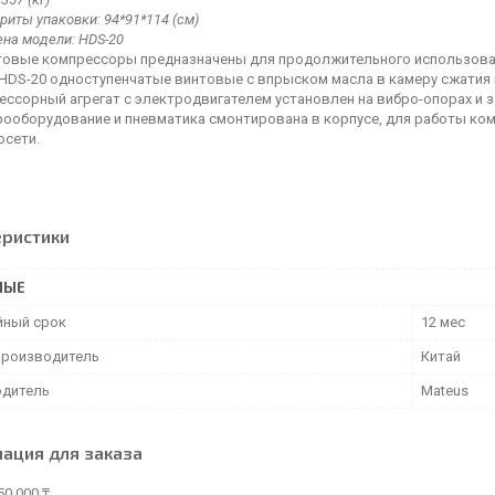
риты упаковки: 94*91*114 (см)
на модели: HDS-20
товые компрессоры предназначены для продолжительного использова
 HDS-20 одноступенчатые винтовые с впрыском масла в камеру сжатия
ессорный агрегат с электродвигателем установлен на вибро-опорах и
рооборудование и пневматика смонтирована в корпусе, для работы ко
осети.
еристики
НЫЕ
йный срок
12 мес
производитель
Китай
дитель
Mateus
ация для заказа
50 000 ₸