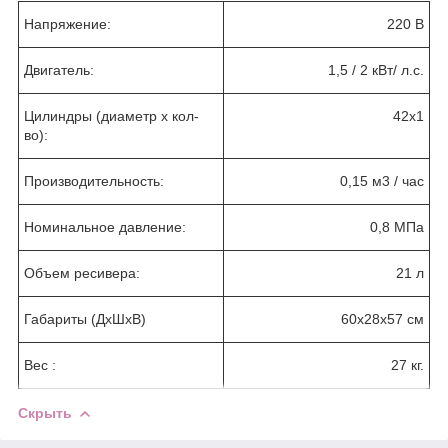
Напряжение:
220 В
Двигатель:
1,5 / 2 кВт/ л.с.
Цилиндры (диаметр х кол-
42х1
во):
Производительность:
0,15 м3 / час
Номинальное давление:
0,8 МПа
Объем ресивера:
21 л
Габариты (ДхШхВ)
60х28х57 см
Вес :
27 кг.
Скрыть