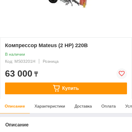
Компрессор Mateus (2 HP) 220В
В наличии
Код: MS03201H
Розница
63 000
₸
Купить
Описание
Характеристики
Доставка
Оплата
Усл
Описание