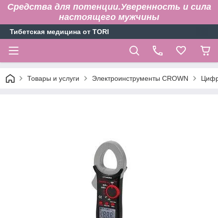
Средства для потенции.Уверенность и сила
настоящего мужчины
Тибетская медицина от TORI
Товары и услуги
Электроинструменты CROWN
Цифр