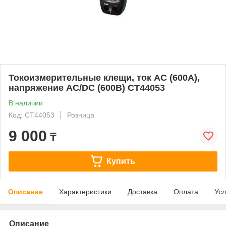
Токоизмерительные клещи, ток АС (600А),
напряжение AC/DC (600В) СТ44053
В наличии
Код: СТ44053
Розница
9 000
₸
Купить
Описание
Характеристики
Доставка
Оплата
Усл
Описание