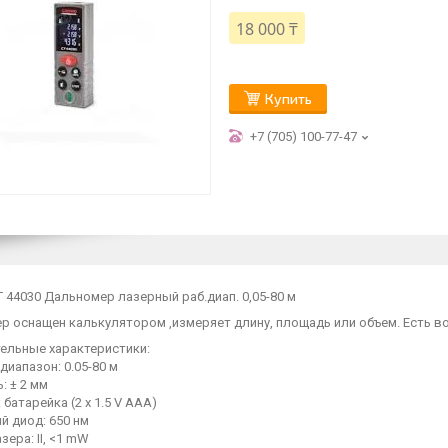
18 000 ₸
Купить
+7 (705) 100-77-47
44030 Дальномер лазерный раб.диап. 0,05-80 м
р оснащен калькулятором ,измеряет длину, площадь или объем. Есть в
ельные характеристики:
 диапазон: 0.05-80 м
: ± 2 мм
 батарейка (2 x 1.5 V AAA)
й диод: 650 нм
зера: II, <1 mW