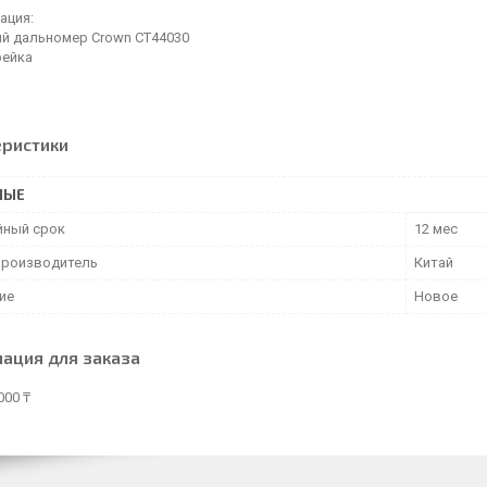
ация:
ый дальномер Crown CT44030
рейка
еристики
НЫЕ
йный срок
12 мес
производитель
Китай
ие
Новое
ация для заказа
000 ₸