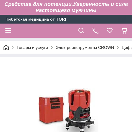
Средства для потенции.Уверенность и сила
настоящего мужчины
Тибетская медицина от TORI
Товары и услуги
Электроинструменты CROWN
Цифр