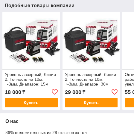
Подобные товары компании
Уровень лазерный, Линии:
Уровень лазерный, Линии:
Опти
2, Точность на 10м:
2, Точность на 10м:
рабо
+-3мм, Диапазон: 15м
+-3мм, Диапазон: 30м
увел
СТ44046
СТ44047
точ
18 000
29 000
55 
₸
₸
1мм
Купить
Купить
О нас
86% положительных из 28 отзывов за год