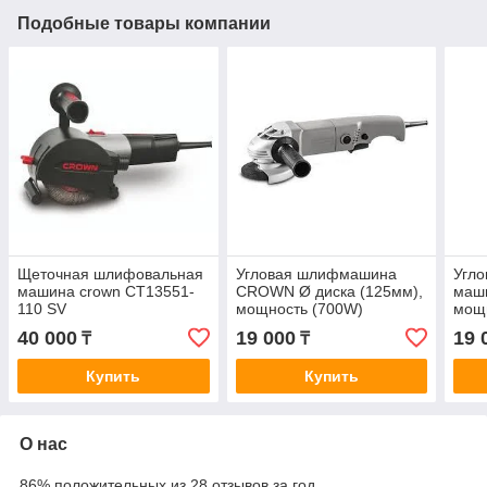
Подобные товары компании
Щеточная шлифовальная
Угловая шлифмашина
Угл
машина crown СТ13551-
CROWN Ø диска (125мм),
маши
110 SV
мощность (700W)
мощ
CT13010
CT1
40 000
19 000
19 
₸
₸
Купить
Купить
О нас
86% положительных из 28 отзывов за год