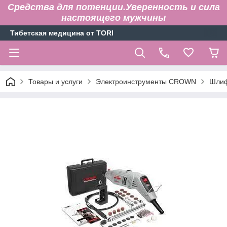
Средства для потенции.Уверенность и сила
настоящего мужчины
Тибетская медицина от TORI
Товары и услуги
Электроинструменты CROWN
Шлиф