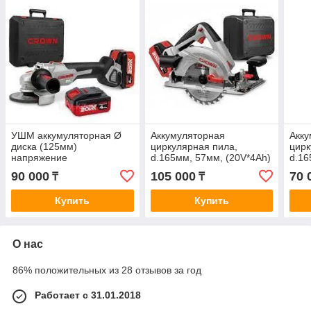
УШМ аккумуляторная Ø
Аккумуляторная
Акку
диска (125мм)
циркулярная пила,
цирк
напряжение
d.165мм, 57мм, (20V*4Ah)
d.16
(20V*4Ah)CT23001-125H
CT25002-165H X-4
CT2
90 000
105 000
70 
₸
₸
X-4
Купить
Купить
О нас
86% положительных из 28 отзывов за год
Работает с 31.01.2018