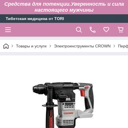
Средства для потенции.Уверенность и сила
настоящего мужчины
Тибетская медицина от TORI
Товары и услуги
Электроинструменты CROWN
Перф