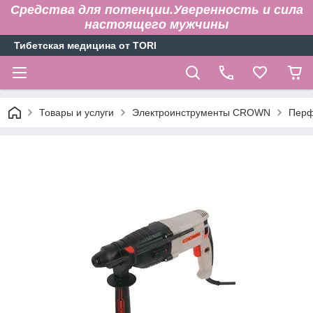
Средства для потенции.Уверенность и сила
настоящего мужчины
Тибетская медицина от TORI
Товары и услуги
Электроинструменты CROWN
Перф