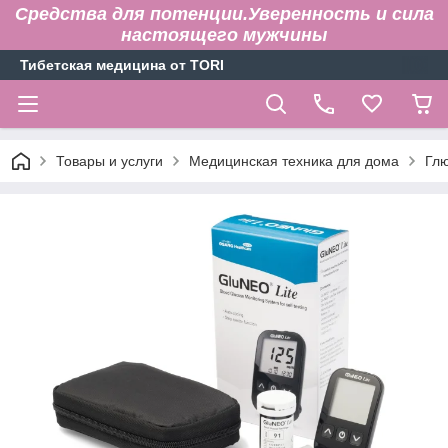
Средства для потенции.Уверенность и сила
настоящего мужчины
Тибетская медицина от TORI
Товары и услуги
Медицинская техника для дома
Глю