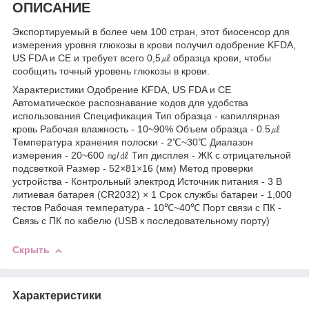
ОПИСАНИЕ
Экспортируемый в более чем 100 стран, этот биосенсор для
измерения уровня глюкозы в крови получил одобрение KFDA,
US FDA и CE и требует всего 0,5㎕ образца крови, чтобы
сообщить точный уровень глюкозы в крови.
Характеристики Одобрение KFDA, US FDA и CE
Автоматическое распознавание кодов для удобства
использования Спецификация Тип образца - капиллярная
кровь Рабочая влажность - 10~90% Объем образца - 0.5㎕
Температура хранения полоски - 2℃~30℃ Диапазон
измерения - 20~600 ㎎/㎗ Тип дисплея - ЖК с отрицательной
подсветкой Размер - 52×81×16 (мм) Метод проверки
устройства - Контрольный электрод Источник питания - 3 В
литиевая батарея (CR2032) × 1 Срок службы батареи - 1,000
тестов Рабочая температура - 10℃~40℃ Порт связи с ПК -
Связь с ПК по кабелю (USB к последовательному порту)
Скрыть
Характеристики