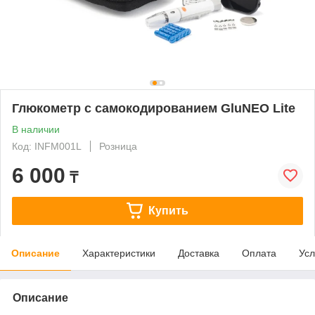
Глюкометр с самокодированием GluNEO Lite
В наличии
Код: INFM001L
Розница
6 000
₸
Купить
Описание
Характеристики
Доставка
Оплата
Усл
Описание