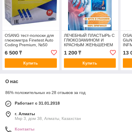
OSANG тест-полоски для
ЛЕЧЕБНЫЙ ПЛАСТЫРЬ С
OSA
глюкометра Finetest Auto
ГЛЮКОЗАМИНОМ И
GluN
Coding Premium, №50
КРАСНЫМ ЖЕНЬШЕНЕМ
INF
KOREAN GLU RED
поло
6 500
1 200
13 
₸
₸
GINSENG GREENON 20
GluN
ШТ
Купить
Купить
О нас
86% положительных из 28 отзывов за год
Работает с 31.01.2018
г. Алматы
Мкр 3, дом 38, Алматы, Казахстан
Контакты