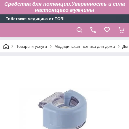
Средства для потенции.Уверенность и сила
настоящего мужчины
Тибетская медицина от TORI
Товары и услуги
Медицинская техника для дома
До