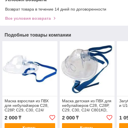
Возврат товара в течение 14 дней по договоренности
Все условия возврата
Подобные товары компании
Маска взрослая из ПВХ
Маска детская из ПВХ для
Загу
для небулайзеров С28,
небулайзеров С28, С28Р,
и U1
С28Р, С29, С30, С24/
С29, С30, С24/ С801KD,
С801KD, С20/С802, С900,
С20/С802, С900, С21/
2 000
2 000
1 0
₸
₸
С21/С803, MicroAir U22
С803, MicroAir U2
Купить
Купить