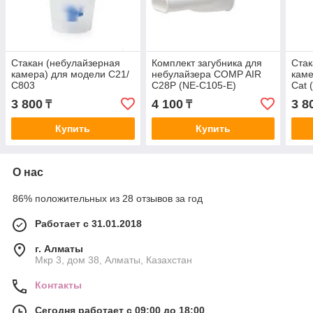
Стакан (небулайзерная
Комплект загубника для
Стак
камера) для модели С21/
небулайзера COMP AIR
каме
С803
C28P (NE-C105-E)
Cat 
3 800
4 100
3 8
₸
₸
Купить
Купить
О нас
86% положительных из 28 отзывов за год
Работает с 31.01.2018
г. Алматы
Мкр 3, дом 38, Алматы, Казахстан
Контакты
Сегодня работает с 09:00 до 18:00