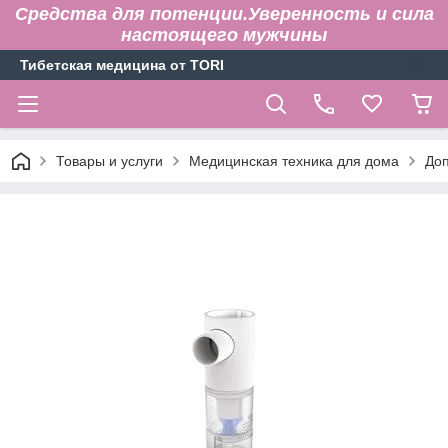
Средства для потенции.Уверенность и сила
настоящего мужчины
Тибетская медицина от TORI
Товары и услуги
Медицинская техника для дома
До